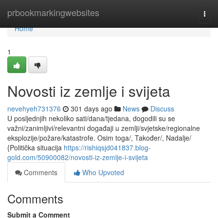
Home
prbookmarkingwebsites
Togg
navi
Home
1
Novosti iz zemlje i svijeta
nevehyeh731376
301 days ago
News
Discuss
U posljednjih nekoliko sati/dana/tjedana, dogodili su se
važni/zanimljivi/relevantni događaji u zemlji/svjetske/regionalne
eksplozije/požare/katastrofe. Osim toga/, Također/, Nadalje/
{Politička situacija
https://rishiqsjd041837.blog-
gold.com/50900082/novosti-iz-zemlje-i-svijeta
Comments
Who Upvoted
Comments
Submit a Comment