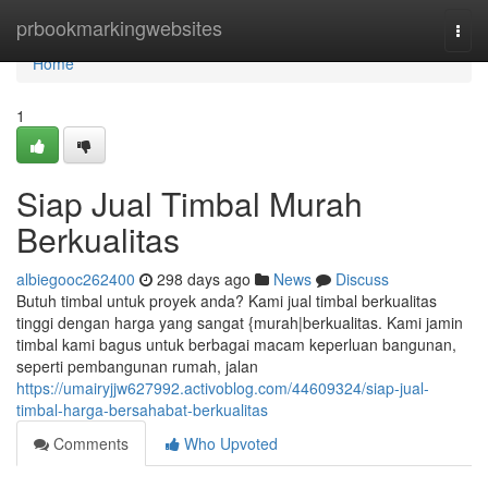
Home
prbookmarkingwebsites
Togg
navi
Home
1
Siap Jual Timbal Murah
Berkualitas
albiegooc262400
298 days ago
News
Discuss
Butuh timbal untuk proyek anda? Kami jual timbal berkualitas
tinggi dengan harga yang sangat {murah|berkualitas. Kami jamin
timbal kami bagus untuk berbagai macam keperluan bangunan,
seperti pembangunan rumah, jalan
https://umairyjjw627992.activoblog.com/44609324/siap-jual-
timbal-harga-bersahabat-berkualitas
Comments
Who Upvoted