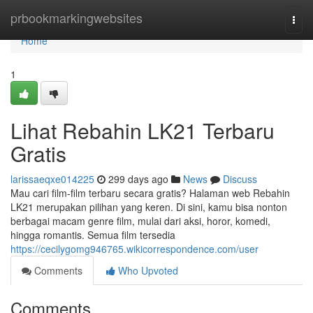
Home
prbookmarkingwebsites
Togg
navi
Home
1
Lihat Rebahin LK21 Terbaru
Gratis
larissaeqxe014225
299 days ago
News
Discuss
Mau cari film-film terbaru secara gratis? Halaman web Rebahin
LK21 merupakan pilihan yang keren. Di sini, kamu bisa nonton
berbagai macam genre film, mulai dari aksi, horor, komedi,
hingga romantis. Semua film tersedia
https://cecilygomg946765.wikicorrespondence.com/user
Comments
Who Upvoted
Comments