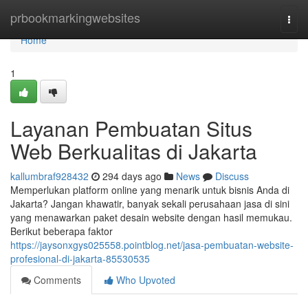
Home
prbookmarkingwebsites
Togg
navi
Home
1
Layanan Pembuatan Situs
Web Berkualitas di Jakarta
kallumbraf928432
294 days ago
News
Discuss
Memperlukan platform online yang menarik untuk bisnis Anda di
Jakarta? Jangan khawatir, banyak sekali perusahaan jasa di sini
yang menawarkan paket desain website dengan hasil memukau.
Berikut beberapa faktor
https://jaysonxgys025558.pointblog.net/jasa-pembuatan-website-
profesional-di-jakarta-85530535
Comments
Who Upvoted