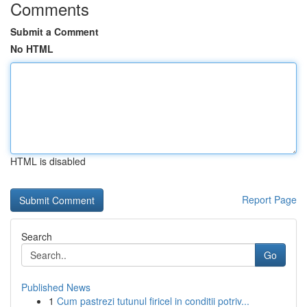
Comments
Submit a Comment
No HTML
HTML is disabled
Report Page
Search
Go
Published News
1
Cum pastrezi tutunul firicel in conditii potriv...