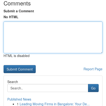
Comments
Submit a Comment
No HTML
HTML is disabled
Report Page
Search
Go
Published News
1
Leading Moving Firms in Bangalore: Your De...