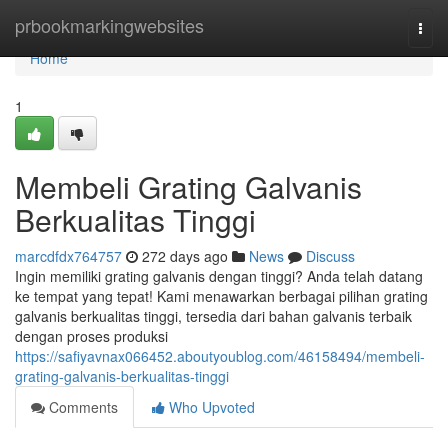
Home
prbookmarkingwebsites
Togg
navi
Home
1
Membeli Grating Galvanis
Berkualitas Tinggi
marcdfdx764757
272 days ago
News
Discuss
Ingin memiliki grating galvanis dengan tinggi? Anda telah datang
ke tempat yang tepat! Kami menawarkan berbagai pilihan grating
galvanis berkualitas tinggi, tersedia dari bahan galvanis terbaik
dengan proses produksi
https://safiyavnax066452.aboutyoublog.com/46158494/membeli-
grating-galvanis-berkualitas-tinggi
Comments
Who Upvoted