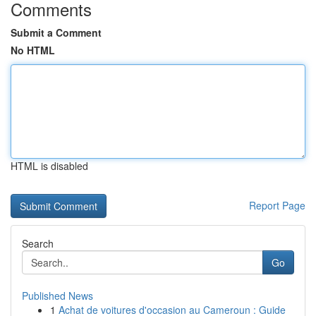
Comments
Submit a Comment
No HTML
HTML is disabled
Report Page
Search
Go
Published News
1
Achat de voitures d'occasion au Cameroun : Guide