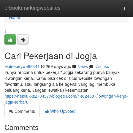
Home
prbookmarkingwebsites
Togg
navi
Home
1
Cari Pekerjaan di Jogja
elaineueyw586441
269 days ago
News
Discuss
Punya rencana untuk bekerja? Jogja sekarang punya banyak
lowongan kerja. Kamu bisa cek di situs website lowongan
favoritmu, atau langsung aja ke agensi yang lagi membuka
peluang kerja. Jangan lewatkan kesempatan
https://heidiukkz270437.vblogetin.com/44024587/lowongan-kerja-
jogja-terbaru
Comments
Who Upvoted
Comments