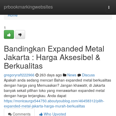
Home
prbookmarkingwebsites
Togg
navi
Home
1
Bandingkan Expanded Metal
Jakarta : Harga Aksesibel &
Berkualitas
gregoryraft222966
263 days ago
News
Discuss
Apakah anda sedang mencari Bahan expanded metal berkualitas
dengan harga yang Memuaskan? Jangan khawatir, di Jakarta
banyak sekali pilihan toko yang menawarkan expanded metal
dengan harga terjangkau. Anda dapat
https://monicaurgx544750.aboutyoublog.com/46458312/pilih-
expanded-metal-jakarta-harga-murah-berkualitas
Comments
Who Upvoted