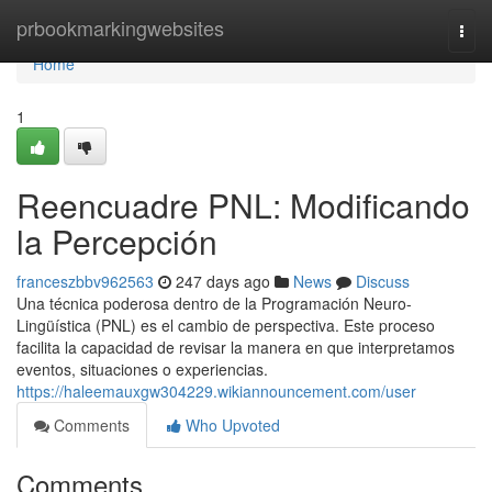
Home
prbookmarkingwebsites
Togg
navi
Home
1
Reencuadre PNL: Modificando
la Percepción
franceszbbv962563
247 days ago
News
Discuss
Una técnica poderosa dentro de la Programación Neuro-
Lingüística (PNL) es el cambio de perspectiva. Este proceso
facilita la capacidad de revisar la manera en que interpretamos
eventos, situaciones o experiencias.
https://haleemauxgw304229.wikiannouncement.com/user
Comments
Who Upvoted
Comments