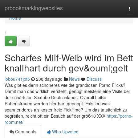
Home
prbookmarkingwebsites
Togg
navi
Home
1
Scharfes Milf-Weib wird im Bett
knallhart durch gev&ouml;gelt
lobou741jot5
238 days ago
News
Discuss
Was gibt es denn schöneres wie die grandiosen Porno Flicks?
Damit man das wirklich versteht, genügt meistens eine Visite bei
der schärfsten Sextube Deutschlands. Overall heiße
Rubensfrauen werden hier hart gepoppt. Existiert was
spannenderes als kostenfreie Fickfilme? Um das tatsächlich zu
begreifen, reicht oft ein Besuch auf der größ10 XXX
https://porno-
room.net/
Comments
Who Upvoted