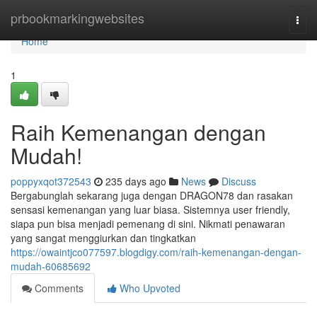
Home
prbookmarkingwebsites
Togg
navi
Home
1
Raih Kemenangan dengan
Mudah!
poppyxqot372543
235 days ago
News
Discuss
Bergabunglah sekarang juga dengan DRAGON78 dan rasakan
sensasi kemenangan yang luar biasa. Sistemnya user friendly,
siapa pun bisa menjadi pemenang di sini. Nikmati penawaran
yang sangat menggiurkan dan tingkatkan
https://owaintjco077597.blogdigy.com/raih-kemenangan-dengan-
mudah-60685692
Comments
Who Upvoted