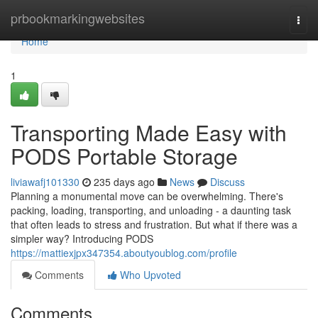
Home
prbookmarkingwebsites
Togg
navi
Home
1
Transporting Made Easy with
PODS Portable Storage
liviawafj101330
235 days ago
News
Discuss
Planning a monumental move can be overwhelming. There's
packing, loading, transporting, and unloading - a daunting task
that often leads to stress and frustration. But what if there was a
simpler way? Introducing PODS
https://mattiexjpx347354.aboutyoublog.com/profile
Comments
Who Upvoted
Comments