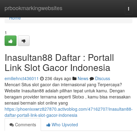
Home
prbookmarkingwebsites
Togg
navi
Home
1
Inasultan88 Daftar : Portall
Link Slot Gacor Indonesia
emiliehnct436011
236 days ago
News
Discuss
Mencari Situs slot gacor dan internasional yang Terpercaya?
Website Inasultan88 adalah pilihan tepat untuk kamu. Dengan
beragam provider ternama seperti Slotxo , kamu bisa merasakan
sensasi bermain slot online yang
https://phoenixxwrz827870.activoblog.com/47162707/inasultan88-
daftar-portall-link-slot-gacor-indonesia
Comments
Who Upvoted