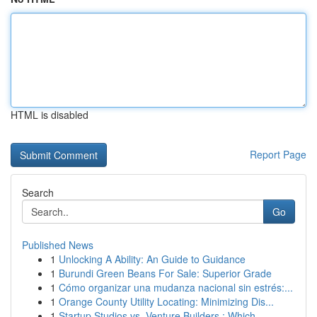
HTML is disabled
Report Page
Search
Go
Published News
1
Unlocking A Ability: An Guide to Guidance
1
Burundi Green Beans For Sale: Superior Grade
1
Cómo organizar una mudanza nacional sin estrés:...
1
Orange County Utility Locating: Minimizing Dis...
1
Startup Studios vs. Venture Builders : Which...