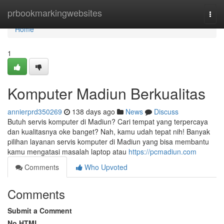
Home
prbookmarkingwebsites
Togg
navi
Home
1
Komputer Madiun Berkualitas
annierprd350269
138 days ago
News
Discuss
Butuh servis komputer di Madiun? Cari tempat yang terpercaya
dan kualitasnya oke banget? Nah, kamu udah tepat nih! Banyak
pilihan layanan servis komputer di Madiun yang bisa membantu
kamu mengatasi masalah laptop atau
https://pcmadiun.com
Comments
Who Upvoted
Comments
Submit a Comment
No HTML