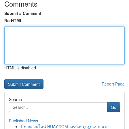
Comments
Submit a Comment
No HTML
HTML is disabled
Report Page
Search
Go
Published News
1
หวยออนไลน์ HUAY.COM: ครบจบทุกรูปแบบ หวย