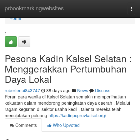
Home
prbookmarkingwebsites
Togg
navi
Home
1
Pesona Kadin Kalsel Selatan :
Menggerakkan Pertumbuhan
Daya Lokal
robertenui843747
88 days ago
News
Discuss
Peran para wanita di Kalsel Selatan semakin memperlihatkan
kekuatan dalam mendorong peningkatan daya daerah . Melalui
ragam kegiatan di sektor usaha kecil , talenta mereka telah
menciptakan peluang
https://kadinpcprovkalsel.org/
Comments
Who Upvoted