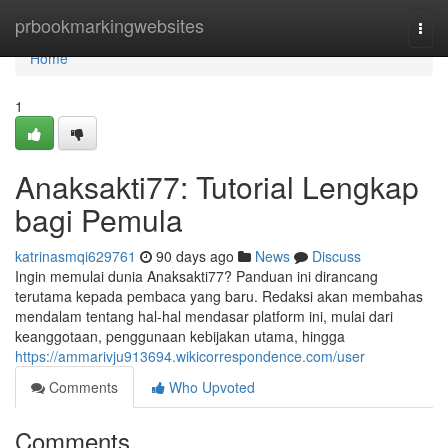
Home
prbookmarkingwebsites
Togg
navi
Home
1
Anaksakti77: Tutorial Lengkap
bagi Pemula
katrinasmqi629761
90 days ago
News
Discuss
Ingin memulai dunia Anaksakti77? Panduan ini dirancang
terutama kepada pembaca yang baru. Redaksi akan membahas
mendalam tentang hal-hal mendasar platform ini, mulai dari
keanggotaan, penggunaan kebijakan utama, hingga
https://ammarivju913694.wikicorrespondence.com/user
Comments
Who Upvoted
Comments