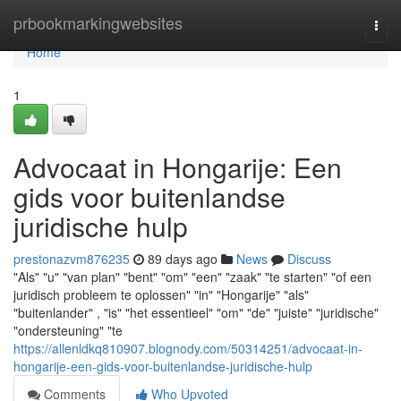
Home
prbookmarkingwebsites
Togg
navi
Home
1
Advocaat in Hongarije: Een
gids voor buitenlandse
juridische hulp
prestonazvm876235
89 days ago
News
Discuss
"Als" "u" "van plan" "bent" "om" "een" "zaak" "te starten" "of een
juridisch probleem te oplossen" "in" "Hongarije" "als"
"buitenlander" , "is" "het essentieel" "om" "de" "juiste" "juridische"
"ondersteuning" "te
https://allenldkq810907.blognody.com/50314251/advocaat-in-
hongarije-een-gids-voor-buitenlandse-juridische-hulp
Comments
Who Upvoted