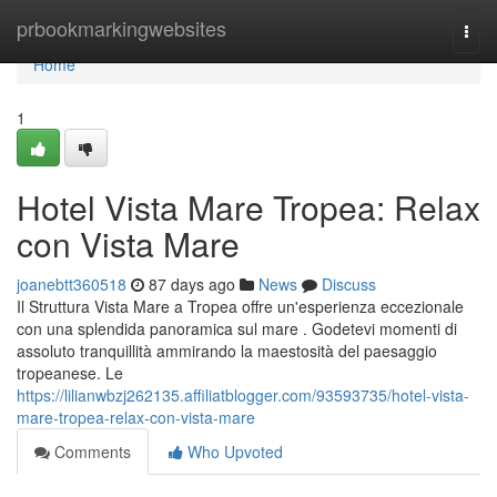
Home
prbookmarkingwebsites
Togg
navi
Home
1
Hotel Vista Mare Tropea: Relax
con Vista Mare
joanebtt360518
87 days ago
News
Discuss
Il Struttura Vista Mare a Tropea offre un'esperienza eccezionale
con una splendida panoramica sul mare . Godetevi momenti di
assoluto tranquillità ammirando la maestosità del paesaggio
tropeanese. Le
https://lilianwbzj262135.affiliatblogger.com/93593735/hotel-vista-
mare-tropea-relax-con-vista-mare
Comments
Who Upvoted