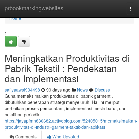
Home
prbookmarkingwebsites
Togg
navi
Home
1
Meningkatkan Produktivitas di
Pabrik Tekstil : Pendekatan
dan Implementasi
safiyaawsf934498
90 days ago
News
Discuss
Guna memaksimalkan produktivitas di pabrik garment ,
dibutuhkan penerapan strategi menyeluruh. Hal ini meliputi
perbaikan proses pembuatan , implementasi mesin baru , dan
pelatihan periodik
https://jayapfmn830682.activoblog.com/52405015/memaksimalkan-
produktivitas-di-industri-garment-taktik-dan-aplikasi
Comments
Who Upvoted