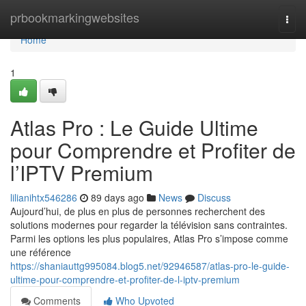
Home
prbookmarkingwebsites
Togg
navi
Home
1
Atlas Pro : Le Guide Ultime
pour Comprendre et Profiter de
l’IPTV Premium
lilianihtx546286
89 days ago
News
Discuss
Aujourd’hui, de plus en plus de personnes recherchent des
solutions modernes pour regarder la télévision sans contraintes.
Parmi les options les plus populaires, Atlas Pro s’impose comme
une référence
https://shaniauttg995084.blog5.net/92946587/atlas-pro-le-guide-
ultime-pour-comprendre-et-profiter-de-l-iptv-premium
Comments
Who Upvoted