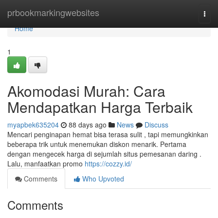
Home
prbookmarkingwebsites
Togg
navi
Home
1
Akomodasi Murah: Cara
Mendapatkan Harga Terbaik
myapbek635204
88 days ago
News
Discuss
Mencari penginapan hemat bisa terasa sulit , tapi memungkinkan
beberapa trik untuk menemukan diskon menarik. Pertama
dengan mengecek harga di sejumlah situs pemesanan daring .
Lalu, manfaatkan promo
https://cozzy.id/
Comments
Who Upvoted
Comments