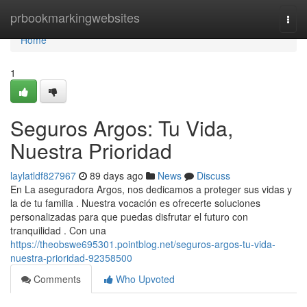
Home
prbookmarkingwebsites
Togg
navi
Home
1
Seguros Argos: Tu Vida,
Nuestra Prioridad
laylatldf827967
89 days ago
News
Discuss
En La aseguradora Argos, nos dedicamos a proteger sus vidas y
la de tu familia . Nuestra vocación es ofrecerte soluciones
personalizadas para que puedas disfrutar el futuro con
tranquilidad . Con una
https://theobswe695301.pointblog.net/seguros-argos-tu-vida-
nuestra-prioridad-92358500
Comments
Who Upvoted