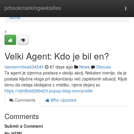
Home
prbookmarkingwebsites
Togg
navi
Home
1
Velki Agent: Kdo je bil en?
tasneemrbsa634545
87 days ago
News
Discuss
Ta agent je izjemna postava v okolju akcij. Nekateri menijo, da je
postala ključna vloga pri dokončanju več zapletenih situacij. Kljub
temu da ostaja obdajana z mistiko, njena dejanj so
https://rishitbdd289423.popup-blog.com/profile
Comments
Who Upvoted
Comments
Submit a Comment
No HTML