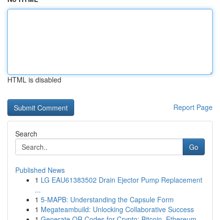
HTML is disabled
Report Page
Search
Go
Published News
1
LG EAU61383502 Drain Ejector Pump Replacement
...
1
5-MAPB: Understanding the Capsule Form
1
Megateambuild: Unlocking Collaborative Success
1
Generate QR Codes for Crypto: Bitcoin, Ethereum...