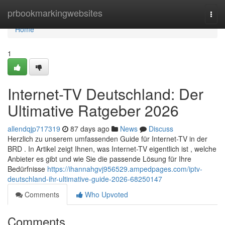
Home
prbookmarkingwebsites
Togg
navi
Home
1
Internet-TV Deutschland: Der
Ultimative Ratgeber 2026
allendqjp717319
87 days ago
News
Discuss
Herzlich zu unserem umfassenden Guide für Internet-TV in der
BRD . In Artikel zeigt Ihnen, was Internet-TV eigentlich ist , welche
Anbieter es gibt und wie Sie die passende Lösung für Ihre
Bedürfnisse
https://ihannahgvj956529.ampedpages.com/iptv-
deutschland-ihr-ultimative-guide-2026-68250147
Comments
Who Upvoted
Comments