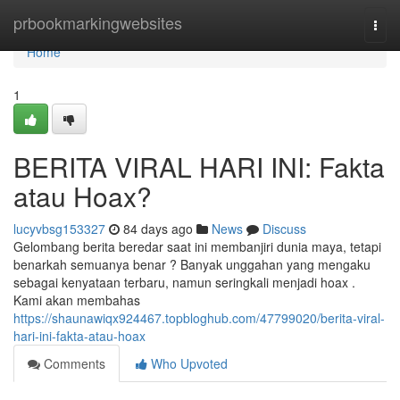
Home
prbookmarkingwebsites
Togg
navi
Home
1
BERITA VIRAL HARI INI: Fakta
atau Hoax?
lucyvbsg153327
84 days ago
News
Discuss
Gelombang berita beredar saat ini membanjiri dunia maya, tetapi
benarkah semuanya benar ? Banyak unggahan yang mengaku
sebagai kenyataan terbaru, namun seringkali menjadi hoax .
Kami akan membahas
https://shaunawiqx924467.topbloghub.com/47799020/berita-viral-
hari-ini-fakta-atau-hoax
Comments
Who Upvoted