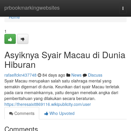
Home
prbookmarkingwebsites
Togg
navi
Home
1
Asyiknya Syair Macau di Dunia
Hiburan
rafaelfckn437748
84 days ago
News
Discuss
Syair Macau merupakan salah satu olahraga mental yang
semakin digemari di dunia. Keunikan dari syair Macau terletak
pada cara memainkannya, yaitu dengan menebak angka dari
pemberitahuan yang dilakukan secara beraturan.
https://theresaixit869116.wikipublicity.com/user
Comments
Who Upvoted
Comments