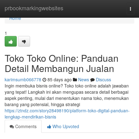
Home
prbookmarkingwebsites
Togg
navi
Home
1
Toko Toko Online: Panduan
Detail Membangun Jualan
karimsumb066778
85 days ago
News
Discuss
Ingin membuka bisnis online? Toko toko online adalah jawaban
yang tepat! Langkah ini akan mengupas secara detail berbagai
aspek penting, mulai dari menentukan nama toko, menemukan
barang yang potensial, hingga strategi
https://ztndz.com/story28498190/platform-toko-digital-panduan-
lengkap-mendirikan-bisnis
Comments
Who Upvoted