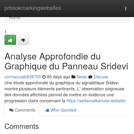
Home
prbookmarkingwebsites
Togg
navi
Home
1
Analyse Approfondie du
Graphique du Panneau Sridevi
cormaculab938705
85 days ago
News
Discuss
Une étude approfondie du graphique du signalétique Sridevi
montre plusieurs éléments pertinents. L' observation soigneuse
des données affichées permet de mettre en évidence une
progression claire concernant la
https://sattamatkamobi.website/
Comments
Who Upvoted
Comments