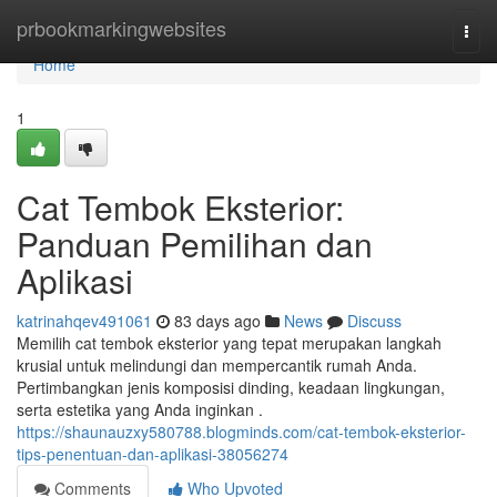
Home
prbookmarkingwebsites
Togg
navi
Home
1
Cat Tembok Eksterior:
Panduan Pemilihan dan
Aplikasi
katrinahqev491061
83 days ago
News
Discuss
Memilih cat tembok eksterior yang tepat merupakan langkah
krusial untuk melindungi dan mempercantik rumah Anda.
Pertimbangkan jenis komposisi dinding, keadaan lingkungan,
serta estetika yang Anda inginkan .
https://shaunauzxy580788.blogminds.com/cat-tembok-eksterior-
tips-penentuan-dan-aplikasi-38056274
Comments
Who Upvoted