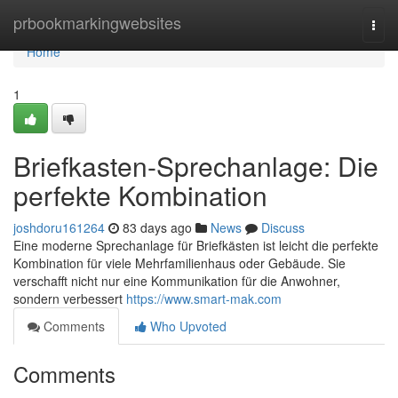
Home
prbookmarkingwebsites
Togg
navi
Home
1
Briefkasten-Sprechanlage: Die
perfekte Kombination
joshdoru161264
83 days ago
News
Discuss
Eine moderne Sprechanlage für Briefkästen ist leicht die perfekte
Kombination für viele Mehrfamilienhaus oder Gebäude. Sie
verschafft nicht nur eine Kommunikation für die Anwohner,
sondern verbessert
https://www.smart-mak.com
Comments
Who Upvoted
Comments