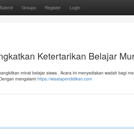
Submit
Groups
Register
Login
ngkatkan Ketertarikan Belajar Mur
bangkitkan minat belajar siswa . Acara ini menyediakan wadah bagi m
s. Dengan mengalami
https://wisatapendidikan.com