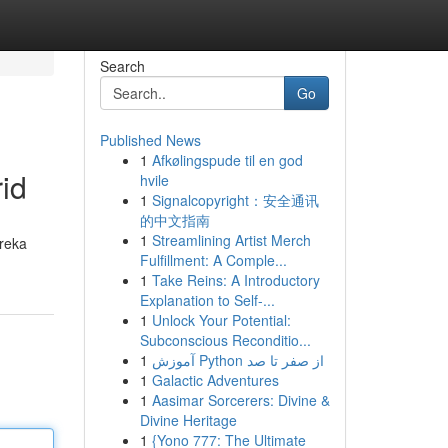
Search
Go
Published News
1
Afkølingspude til en god
id
hvile
1
Signalcopyright：安全通讯
的中文指南
1
Streamlining Artist Merch
ereka
Fulfillment: A Comple...
1
Take Reins: A Introductory
Explanation to Self-...
1
Unlock Your Potential:
Subconscious Reconditio...
1
آموزش Python از صفر تا صد
1
Galactic Adventures
1
Aasimar Sorcerers: Divine &
Divine Heritage
1
{Yono 777: The Ultimate