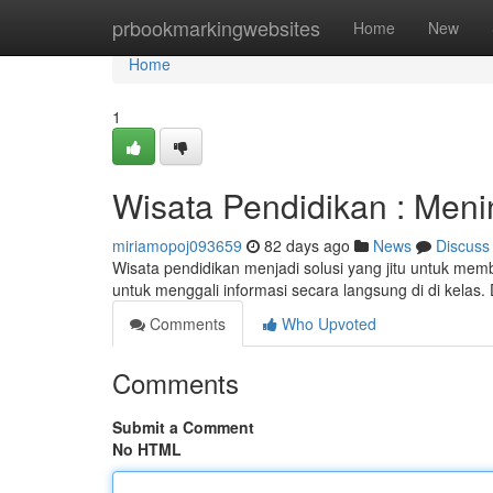
Home
prbookmarkingwebsites
Home
New
Home
1
Wisata Pendidikan : Meni
miriamopoj093659
82 days ago
News
Discuss
Wisata pendidikan menjadi solusi yang jitu untuk mem
untuk menggali informasi secara langsung di di kela
Comments
Who Upvoted
Comments
Submit a Comment
No HTML