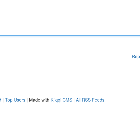
Rep
d
|
Top Users
| Made with
Kliqqi CMS
|
All RSS Feeds