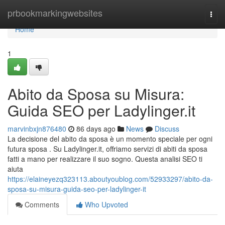
Home
prbookmarkingwebsites
Togg
navi
Home
1
Abito da Sposa su Misura:
Guida SEO per Ladylinger.it
marvinbxjn876480
86 days ago
News
Discuss
La decisione del abito da sposa è un momento speciale per ogni
futura sposa . Su Ladylinger.it, offriamo servizi di abiti da sposa
fatti a mano per realizzare il suo sogno. Questa analisi SEO ti
aiuta
https://elaineyezq323113.aboutyoublog.com/52933297/abito-da-
sposa-su-misura-guida-seo-per-ladylinger-it
Comments
Who Upvoted