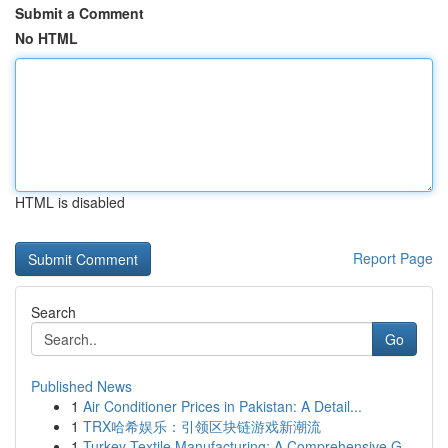
Submit a Comment
No HTML
HTML is disabled
Report Page
Search
Go
Published News
1
Air Conditioner Prices in Pakistan: A Detail...
1
TRX哈希娱乐：引领区块链游戏新潮流
1
Turkey Textile Manufacturing: A Comprehensive G...