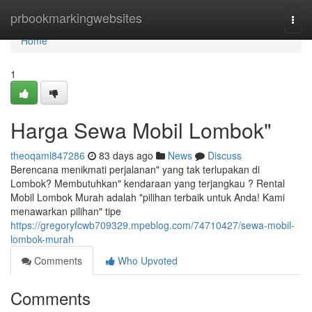
Home
prbookmarkingwebsites
Togg
navi
Home
1
Harga Sewa Mobil Lombok"
theoqaml847286
83 days ago
News
Discuss
Berencana menikmati perjalanan" yang tak terlupakan di
Lombok? Membutuhkan" kendaraan yang terjangkau ? Rental
Mobil Lombok Murah adalah "pilihan terbaik untuk Anda! Kami
menawarkan pilihan" tipe
https://gregoryfcwb709329.mpeblog.com/74710427/sewa-mobil-
lombok-murah
Comments
Who Upvoted
Comments