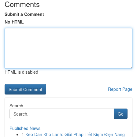
Comments
Submit a Comment
No HTML
HTML is disabled
Report Page
Search
Go
Published News
1
Keo Dán Kho Lạnh: Giải Pháp Tiết Kiệm Điện Năng