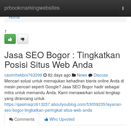
Home
prbookmarkingwebsites
Togg
navi
Home
1
Jasa SEO Bogor : Tingkatkan
Posisi Situs Web Anda
caoimhekbrs763299
82 days ago
News
Discuss
Mencari solusi untuk memajukan kehadiran bisnis online Anda di
mesin pencari seperti Google? Jasa SEO Bogor hadir sebagai
mitra untuk memandu Anda. Kami menawarkan solusi lengkap
yang dirancang untuk
https://qasimsqrz613257.aboutyoublog.com/53059235/layanan-
seo-bogor-tingkatkan-peringkat-situs-web-anda
Comments
Who Upvoted