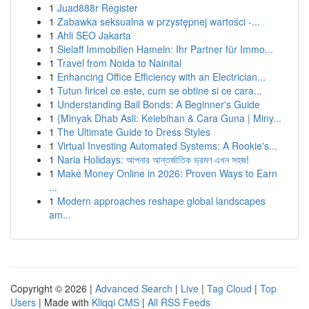
1
Juad888r Register
1
Zabawka seksualna w przystępnej wartości -...
1
Ahli SEO Jakarta
1
Sielaff Immobilien Hameln: Ihr Partner für Immo...
1
Travel from Noida to Nainital
1
Enhancing Office Efficiency with an Electrician...
1
Tutun firicel ce este, cum se obtine si ce cara...
1
Understanding Bail Bonds: A Beginner's Guide
1
{Minyak Dhab Asli: Kelebihan & Cara Guna | Miny...
1
The Ultimate Guide to Dress Styles
1
Virtual Investing Automated Systems: A Rookie's...
1
Naria Holidays: আপনার আন্তর্জাতিক ভ্রমণ এখন সহজ!
1
Make Money Online in 2026: Proven Ways to Earn
...
1
Modern approaches reshape global landscapes
am...
Copyright © 2026 |
Advanced Search
|
Live
|
Tag Cloud
|
Top
Users
| Made with
Kliqqi CMS
|
All RSS Feeds