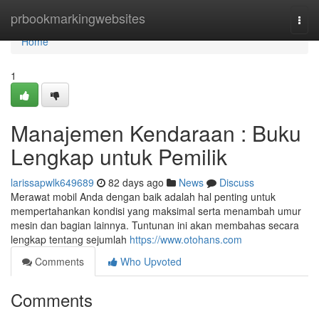
Home
prbookmarkingwebsites
Togg
navi
Home
1
Manajemen Kendaraan : Buku
Lengkap untuk Pemilik
larissapwlk649689
82 days ago
News
Discuss
Merawat mobil Anda dengan baik adalah hal penting untuk
mempertahankan kondisi yang maksimal serta menambah umur
mesin dan bagian lainnya. Tuntunan ini akan membahas secara
lengkap tentang sejumlah
https://www.otohans.com
Comments
Who Upvoted
Comments