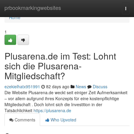
Home
prbookmarkingwebsites
Togg
navi
Home
1
Plusarena.de im Test: Lohnt
sich die Plusarena-
Mitgliedschaft?
ezekielhatx951991
82 days ago
News
Discuss
Die Website Plusarena.de weckt seit einiger Zeit Aufmerksamkeit
– vor allem aufgrund ihres Konzepts für eine kostenpflichtige
Mitgliedschaft . Doch lohnt sich die Investition in der
Tatsächlichkeit
https://plusarena.de
Comments
Who Upvoted