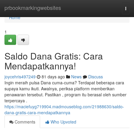
Home
prbookmarkingwebsites
Togg
navi
Home
1
Saldo Dana Gratis: Cara
Mendapatkannya!
joycehris497249
81 days ago
News
Discuss
Ingin meraih pulsa Dana cuma-cuma? Terdapat beberapa cara
supaya kamu ikuti. Awalnya, periksa platform memberikan
penawaran tersebut. Pastikan , program itu berasal oleh sumber
terpercaya .
https://maciefuyg719904.madmouseblog.com/21988630/saldo-
dana-gratis-cara-mendapatkannya
Comments
Who Upvoted