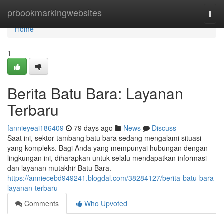
Home
prbookmarkingwebsites
Togg
navi
Home
1
Berita Batu Bara: Layanan
Terbaru
fannieyeai186409
79 days ago
News
Discuss
Saat ini, sektor tambang batu bara sedang mengalami situasi
yang kompleks. Bagi Anda yang mempunyai hubungan dengan
lingkungan ini, diharapkan untuk selalu mendapatkan informasi
dan layanan mutakhir Batu Bara.
https://anniecebd949241.blogdal.com/38284127/berita-batu-bara-
layanan-terbaru
Comments
Who Upvoted