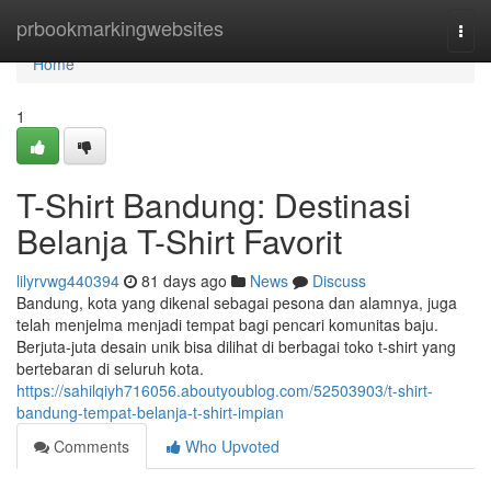
Home
prbookmarkingwebsites
Togg
navi
Home
1
T-Shirt Bandung: Destinasi
Belanja T-Shirt Favorit
lilyrvwg440394
81 days ago
News
Discuss
Bandung, kota yang dikenal sebagai pesona dan alamnya, juga
telah menjelma menjadi tempat bagi pencari komunitas baju.
Berjuta-juta desain unik bisa dilihat di berbagai toko t-shirt yang
bertebaran di seluruh kota.
https://sahilqiyh716056.aboutyoublog.com/52503903/t-shirt-
bandung-tempat-belanja-t-shirt-impian
Comments
Who Upvoted