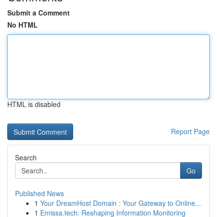
Submit a Comment
No HTML
HTML is disabled
Report Page
Search
Go
Published News
1
Your DreamHost Domain : Your Gateway to Online...
1
Emissa.tech: Reshaping Information Monitoring