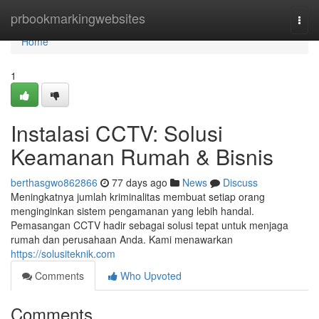
Home
prbookmarkingwebsites
Togg
navi
Home
1
Instalasi CCTV: Solusi
Keamanan Rumah & Bisnis
berthasgwo862866
77 days ago
News
Discuss
Meningkatnya jumlah kriminalitas membuat setiap orang
menginginkan sistem pengamanan yang lebih handal.
Pemasangan CCTV hadir sebagai solusi tepat untuk menjaga
rumah dan perusahaan Anda. Kami menawarkan
https://solusiteknik.com
Comments
Who Upvoted
Comments