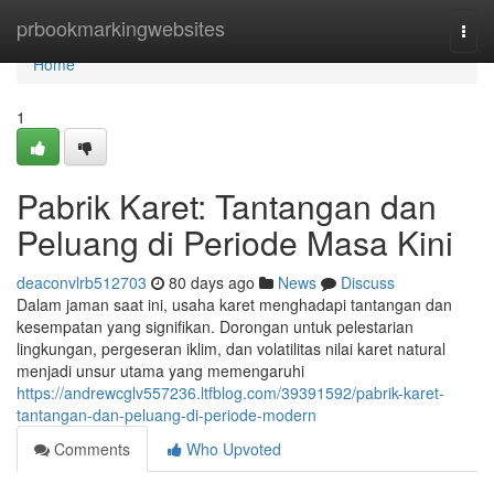
Home
prbookmarkingwebsites
Togg
navi
Home
1
Pabrik Karet: Tantangan dan
Peluang di Periode Masa Kini
deaconvlrb512703
80 days ago
News
Discuss
Dalam jaman saat ini, usaha karet menghadapi tantangan dan
kesempatan yang signifikan. Dorongan untuk pelestarian
lingkungan, pergeseran iklim, dan volatilitas nilai karet natural
menjadi unsur utama yang memengaruhi
https://andrewcglv557236.ltfblog.com/39391592/pabrik-karet-
tantangan-dan-peluang-di-periode-modern
Comments
Who Upvoted