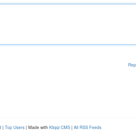
Rep
d
|
Top Users
| Made with
Kliqqi CMS
|
All RSS Feeds