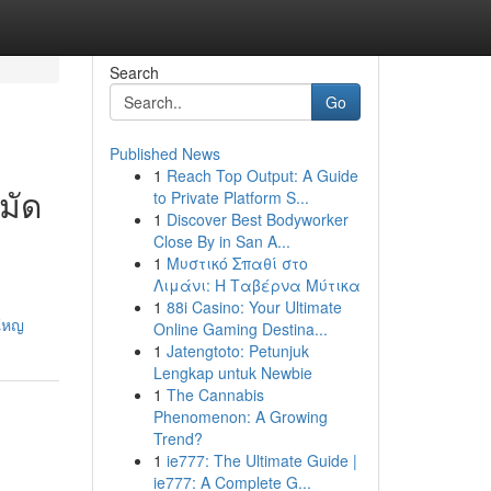
Search
Go
Published News
1
Reach Top Output: A Guide
มัด
to Private Platform S...
1
Discover Best Bodyworker
Close By in San A...
1
Μυστικό Σπαθί στο
Λιμάνι: Η Ταβέρνα Μύτικα
1
88i Casino: Your Ultimate
ใหญ
Online Gaming Destina...
1
Jatengtoto: Petunjuk
Lengkap untuk Newbie
1
The Cannabis
Phenomenon: A Growing
Trend?
1
ie777: The Ultimate Guide |
ie777: A Complete G...