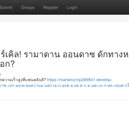
Submit
Groups
Register
Login
เซอร์เคิล! รามาดาน ออนดาซ ดักทางห
เอก?
s
ความเร็วสูงที่แฟนคลับต้?
https://mariamzrnp399831.develop-
าซ-เปร-ยบเท-ยบความอ-นตราย-ก-องช-ย-vs-ส-ร-ย-นต-เล-ก-หล-งจบศ-ก