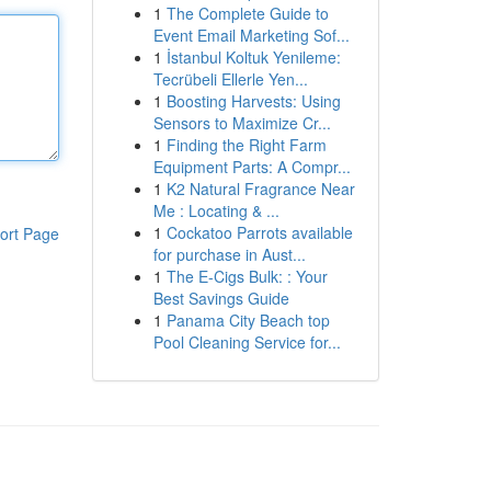
1
The Complete Guide to
Event Email Marketing Sof...
1
İstanbul Koltuk Yenileme:
Tecrübeli Ellerle Yen...
1
Boosting Harvests: Using
Sensors to Maximize Cr...
1
Finding the Right Farm
Equipment Parts: A Compr...
1
K2 Natural Fragrance Near
Me : Locating & ...
1
Cockatoo Parrots available
ort Page
for purchase in Aust...
1
The E-Cigs Bulk: : Your
Best Savings Guide
1
Panama City Beach top
Pool Cleaning Service for...