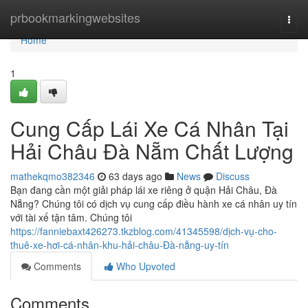
Home
prbookmarkingwebsites
Togg
navi
Home
1
Cung Cấp Lái Xe Cá Nhân Tại
Hải Châu Đà Nẵm Chất Lượng
mathekqmo382346
63 days ago
News
Discuss
Bạn đang cần một giải pháp lái xe riêng ở quận Hải Châu, Đà
Nẵng? Chúng tôi có dịch vụ cung cấp điều hành xe cá nhân uy tín
với tài xế tận tâm. Chúng tôi
https://fanniebaxt426273.tkzblog.com/41345598/dịch-vụ-cho-
thuê-xe-hơi-cá-nhân-khu-hải-châu-Đà-nẵng-uy-tín
Comments
Who Upvoted
Comments