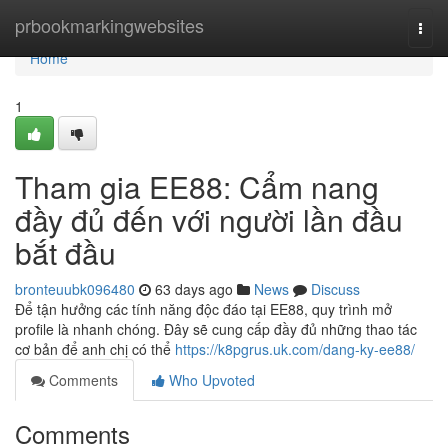
Home
prbookmarkingwebsites
Togg
navi
Home
1
Tham gia EE88: Cẩm nang
đầy đủ đến với người lần đầu
bắt đầu
bronteuubk096480
63 days ago
News
Discuss
Để tận hưởng các tính năng độc đáo tại EE88, quy trình mở
profile là nhanh chóng. Đây sẽ cung cấp đầy đủ những thao tác
cơ bản để anh chị có thể
https://k8pgrus.uk.com/dang-ky-ee88/
Comments
Who Upvoted
Comments