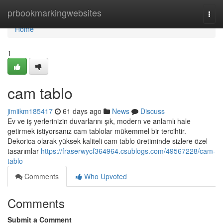
Home
prbookmarkingwebsites
Togg
navi
Home
1
cam tablo
jimiikm185417
61 days ago
News
Discuss
Ev ve iş yerlerinizin duvarlarını şık, modern ve anlamlı hale
getirmek istiyorsanız cam tablolar mükemmel bir tercihtir.
Dekorica olarak yüksek kaliteli cam tablo üretiminde sizlere özel
tasarımlar
https://fraserwycf364964.csublogs.com/49567228/cam-
tablo
Comments
Who Upvoted
Comments
Submit a Comment