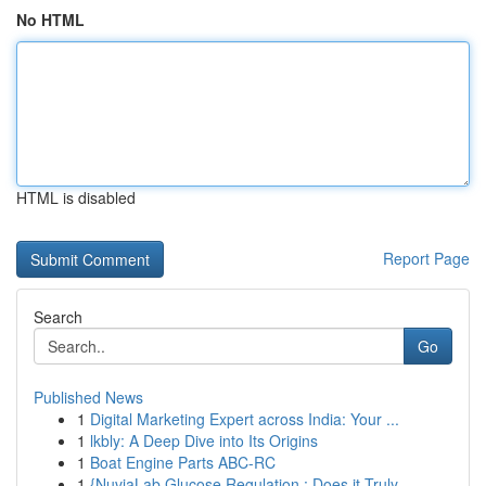
No HTML
HTML is disabled
Report Page
Search
Go
Published News
1
Digital Marketing Expert across India: Your ...
1
lkbly: A Deep Dive into Its Origins
1
Boat Engine Parts ABC-RC
1
{NuviaLab Glucose Regulation : Does it Truly ...